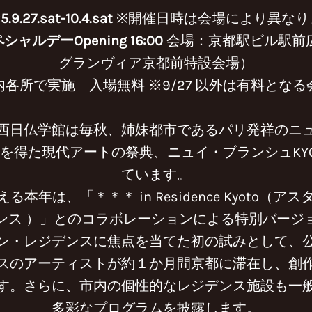
5.9.27.sat-10.4.sat
※開催日時は会場により異なり
スペシャルデーOpening 16:00
会場：京都駅ビル駅前
グランヴィア京都前特設会場）
各所で実施 入場無料 ※9/27 以外は有料とな
西日仏学館は毎秋、姉妹都市であるパリ発祥のニ
想を得た現代アートの祭典、ニュイ・ブランシュKYO
ています。
える本年は、「＊＊＊ in Residence Kyoto（ア
ンス ）」とのコラボレーションによる特別バージ
ン・レジデンスに焦点を当てた初の試みとして、
スのアーティストが約１か月間京都に滞在し、創
す。さらに、市内の個性的なレジデンス施設も一
多彩なプログラムを披露します。